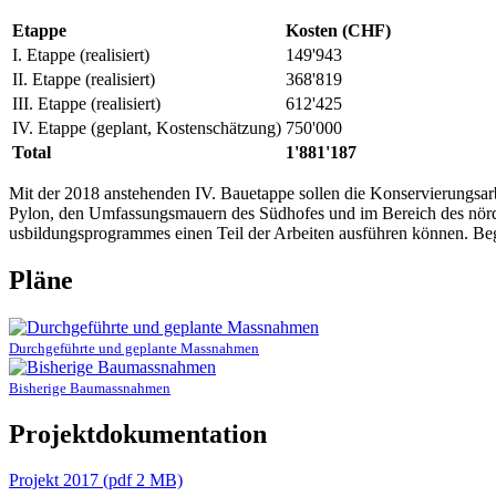
Etappe
Kosten (CHF)
I. Etappe (realisiert)
149'943
II. Etappe (realisiert)
368'819
III. Etappe (realisiert)
612'425
IV. Etappe (geplant, Kostenschätzung)
750'000
Total
1'881'187
Mit der 2018 anstehenden IV. Bauetappe sollen die Konservierungsar
Pylon, den Umfassungsmauern des Südhofes und im Bereich des nörd
usbildungsprogrammes einen Teil der Arbeiten ausführen können. Beg
Pläne
Durchgeführte und geplante Massnahmen
Bisherige Baumassnahmen
Projektdokumentation
Projekt 2017 (pdf 2 MB)